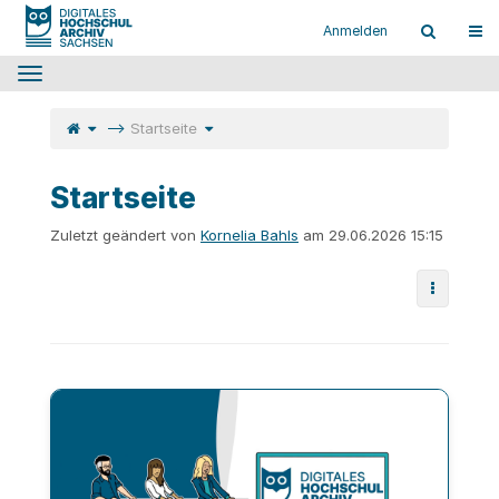
Startseite
Navi
Anmelden
Das
horizontale
Menü
Schalte
Schalte
Startseite
den
den
übergeordneten
Verzeichnisbaum
umschalten.
Baum
unter
von
Startseite
Startseite
um.
um.
Startseite
Zuletzt geändert von
Kornelia Bahls
am 29.06.2026 15:15
Weitere 